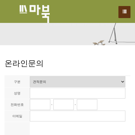
We have created a awesome theme
Far far away,behind the word mountains, far from the countries
온라인문의
구분
성명
전화번호
-
-
이메일